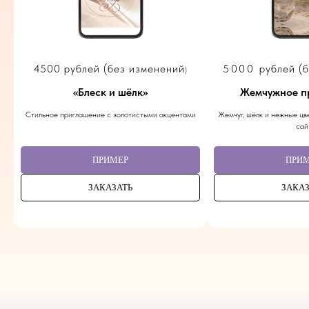
4500 рублей (без изменений
5000
рублей (
)
«
Блеск и шёлк
»
Жемчужное п
Стильное приглашение с золотистыми акцентами
Жемчуг, шёлк и нежные цве
сай
ПРИМЕР
ПРИ
ЗАКАЗАТЬ
ЗАКАЗ