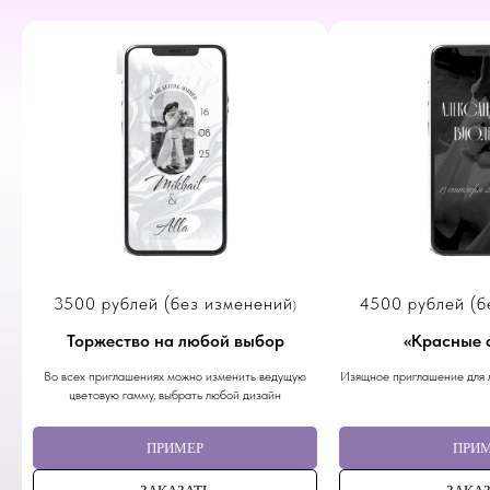
3500 рублей (без изменений
4500
рублей (б
)
Торжество на любой выбор
«
Красные 
Во всех приглашениях можно изменить ведущую
Изящное приглашение для 
цветовую гамму, выбрать любой дизайн
ПРИМЕР
ПРИ