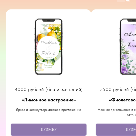
4000 рублей (без изменений
3500 рублей (б
)
«
Лимонное настроение
»
«
Фиолетово
Яркое и жизнеутверждающее приглашение
Нежное приглашение в с
оттен
ПРИМЕР
ПРИ