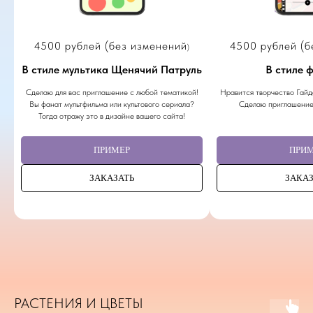
4500 рублей (без изменений
4500 рублей (б
)
В стиле мультика Щенячий Патруль
В стиле 
Сделаю для вас приглашение с любой тематикой!
Нравится творчество Гайда
Вы фанат мультфильма или культового сериала?
Сделаю приглашение 
Тогда отражу это в дизайне вашего сайта!
ПРИМЕР
ПРИ
ЗАКАЗАТЬ
ЗАКАЗ
РАСТЕНИЯ И ЦВЕТЫ